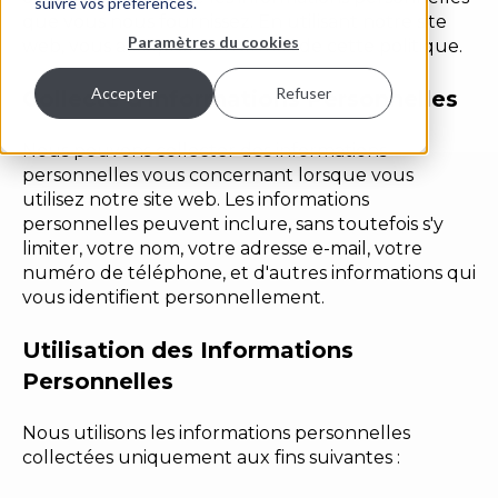
suivre vos préférences.
que vous nous fournissez. En utilisant notre site
Paramètres du cookies
web, vous acceptez les termes de cette politique.
Accepter
Refuser
Collecte d'Informations Personnelles
Nous pouvons collecter des informations
personnelles vous concernant lorsque vous
utilisez notre site web. Les informations
personnelles peuvent inclure, sans toutefois s'y
limiter, votre nom, votre adresse e-mail, votre
numéro de téléphone, et d'autres informations qui
vous identifient personnellement.
Utilisation des Informations
Personnelles
Nous utilisons les informations personnelles
collectées uniquement aux fins suivantes :